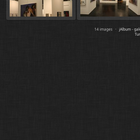
14 images ·
jAlbum - ga
Tur