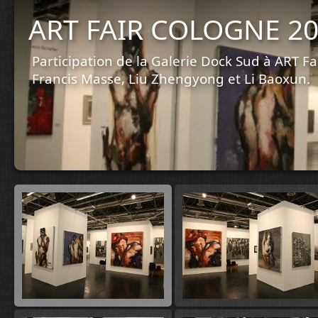
ART FAIR COLOGNE 2
Participation de la Galerie Dock Sud à ART Fa
Francis Masse, Liu Zhengyong et Li Baoxun.