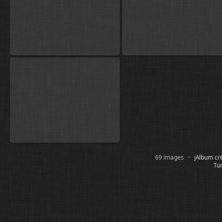
69 images ·
jAlbum cr
Tur