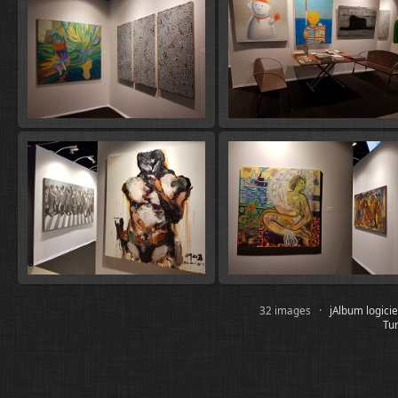
32 images ·
jAlbum logici
Tur