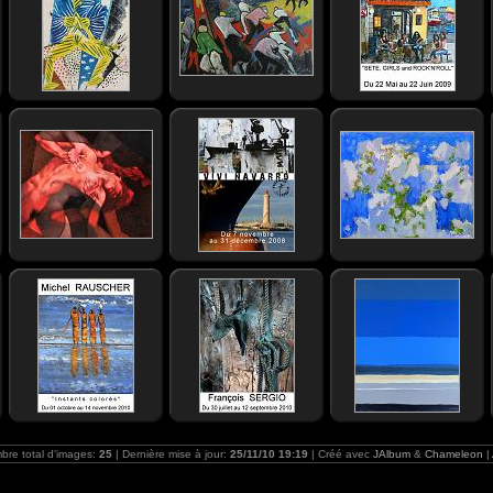
bre total d'images:
25
| Dernière mise à jour:
25/11/10 19:19
| Créé avec
JAlbum
&
Chameleon
|