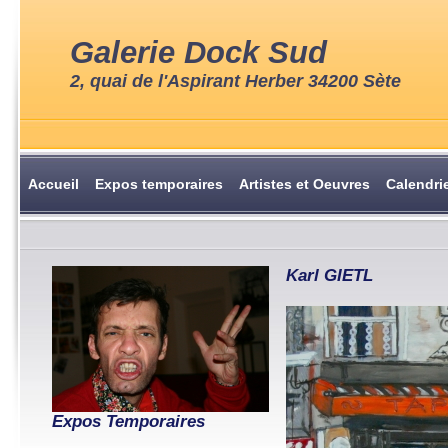
Galerie Dock Sud
2, quai de l'Aspirant Herber 34200 Sète
Accueil
Expos temporaires
Artistes et Oeuvres
Calendri
Karl GIETL
Expos Temporaires