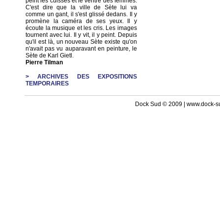
peint les cuisses et le ventre des femmes.
C'est dire que la ville de Sète lui va
comme un gant, il s'est glissé dedans. Il y
promène la caméra de ses yeux. Il y
écoute la musique et les cris. Les images
tournent avec lui. Il y vit, il y peint. Depuis
qu'il est là, un nouveau Sète existe qu'on
n'avait pas vu auparavant en peinture, le
Sète de Karl Gietl.
Pierre Tilman
> ARCHIVES DES EXPOSITIONS
TEMPORAIRES
Dock Sud © 2009 | www.dock-s