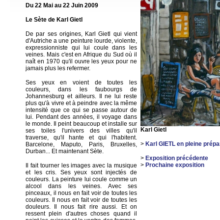
Du 22 Mai au 22 Juin 2009
Le Sète de Karl Gietl
De par ses origines, Karl Gietl qui vient
d'Autriche a une peinture lourde, violente,
expressionniste qui lui coule dans les
veines. Mais c'est en Afrique du Sud où il
naît en 1970 qu'il ouvre les yeux pour ne
jamais plus les refermer.
Ses yeux en voient de toutes les
couleurs, dans les faubourgs de
Johannesburg et ailleurs. Il ne lui reste
plus qu'à vivre et à peindre avec la même
intensité que ce qui se passe autour de
lui. Pendant des années, il voyage dans
le monde. Il peint beaucoup et installe sur
Karl Gietl
ses toiles l'univers des villes qu'il
traverse, qu'il hante et qui l'habitent.
>
Karl GIETL en pleine prépa
Barcelone, Maputo, Paris, Bruxelles,
Durban... Et maintenant Sète.
>
Exposition précédente
>
Prochaine exposition
Il fait tourner les images avec la musique
et les cris. Ses yeux sont injectés de
couleurs. La peinture lui coule comme un
alcool dans les veines. Avec ses
pinceaux, il nous en fait voir de toutes les
couleurs. Il nous en fait voir de toutes les
douleurs. Il nous fait rire aussi. Et on
ressent plein d'autres choses quand il