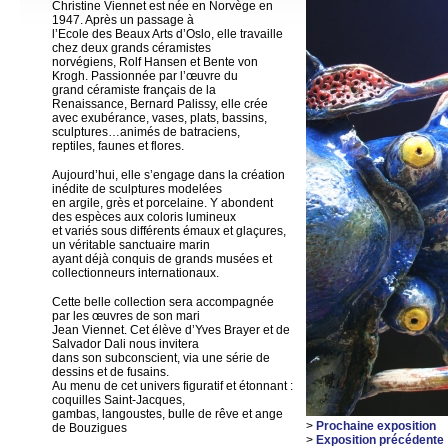
Christine Viennet est née en Norvège en
1947. Après un passage à
l’Ecole des Beaux Arts d’Oslo, elle travaille
chez deux grands céramistes
norvégiens, Rolf Hansen et Bente von
Krogh. Passionnée par l’œuvre du
grand céramiste français de la
Renaissance, Bernard Palissy, elle crée
avec exubérance, vases, plats, bassins,
sculptures…animés de batraciens,
reptiles, faunes et flores.
Aujourd’hui, elle s’engage dans la création
inédite de sculptures modelées
en argile, grès et porcelaine. Y abondent
des espèces aux coloris lumineux
et variés sous différents émaux et glaçures,
un véritable sanctuaire marin
ayant déjà conquis de grands musées et
collectionneurs internationaux.
Cette belle collection sera accompagnée
par les œuvres de son mari
Jean Viennet. Cet élève d’Yves Brayer et de
Salvador Dali nous invitera
dans son subconscient, via une série de
dessins et de fusains.
Au menu de cet univers figuratif et étonnant :
coquilles Saint-Jacques,
gambas, langoustes, bulle de rêve et ange
>
Prochaine exposition
de Bouzigues
>
Exposition précédente