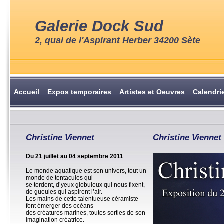
Galerie Dock Sud
2, quai de l'Aspirant Herber 34200 Sète
Accueil
Expos temporaires
Artistes et Oeuvres
Calendri
Christine Viennet
Christine Viennet
Du 21 juillet au 04 septembre 2011
Le monde aquatique est son univers, tout un
monde de tentacules qui
se tordent, d’yeux globuleux qui nous fixent,
de gueules qui aspirent l’air.
Les mains de cette talentueuse céramiste
font émerger des océans
des créatures marines, toutes sorties de son
imagination créatrice.